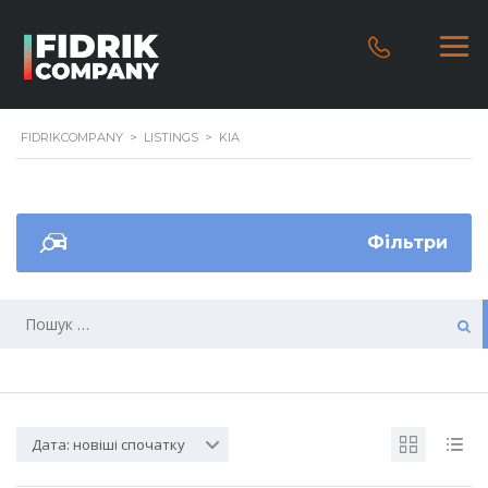
FIDRIKCOMPANY
>
LISTINGS
>
KIA
Фільтри
Дата: новіші спочатку