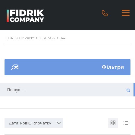
FIDRIKCOMPANY
>
LISTINGS
>
A4
Фільтри
Дата: новіші спочатку