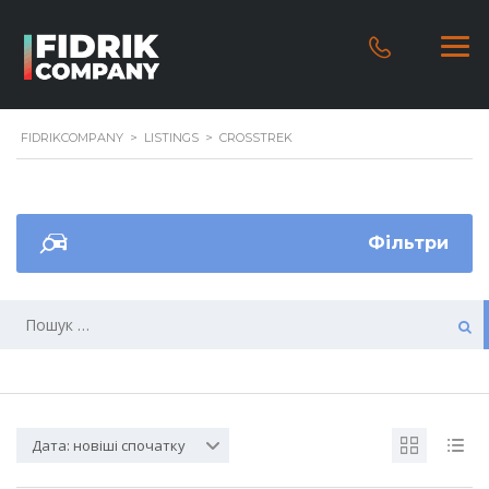
FIDRIKCOMPANY
>
LISTINGS
>
CROSSTREK
Фільтри
Дата: новіші спочатку