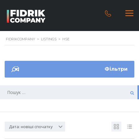
FIDRIKCOMPANY
>
LISTINGS
>
HSE
Фільтри
Дата: новіші спочатку