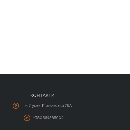
КОНТАКТИ
м. Луцьк, Рівненська 76А
+380664585004