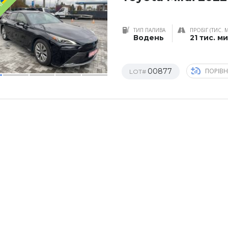
НІ
ТИП ПАЛИВА
ПРОБІГ (ТИС. 
Водень
21 тис. м
00877
ПОРІВ
LOT#