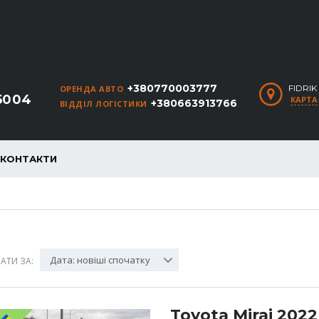
+380770003777
FIDRI
ОРЕНДА АВТО
5004
КАРТА
+380663913766
ВІДДІЛ ЛОГІСТИКИ
КОНТАКТИ
Дата: новіші спочатку
АТИ ЗА:
Toyota Mirai 2022