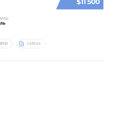
$11 500
МИЛЬ)
иль
НЯТИ
CARFAX