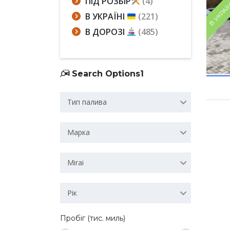
ПІД РОЗБІР
(4)
В УКРАЇ
В УКРАЇНІ
(221)
В ДОРОЗІ
(485)
Search Options1
Тип палива
Марка
Mirai
Рік
Пробіг (тис. миль)