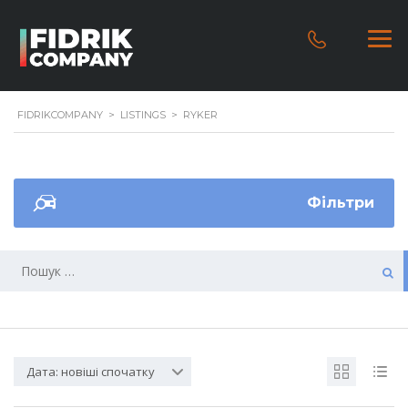
FIDRIKCOMPANY
>
LISTINGS
>
RYKER
Фільтри
Дата: новіші спочатку