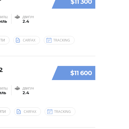
$11 300
МИЛЬ)
ДВИГУН
миль
2.4
ЯТИ
CARFAX
TRACKING
2
$11 600
МИЛЬ)
ДВИГУН
иль
2.4
ЯТИ
CARFAX
TRACKING