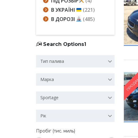
ПІД РОЗБІР
(4)
В УКРАЇНІ
(221)
В ДОРОЗІ
(485)
Search Options1
Тип палива
ПРОДА
Марка
Sportage
Рік
Пробіг (тис. миль)