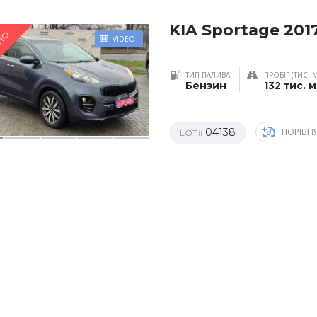
KIA Sportage 201
НО
VIDEO
ТИП ПАЛИВА
ПРОБІГ (ТИС. 
Бензин
132 тис. 
04138
ПОРІВН
LOT#