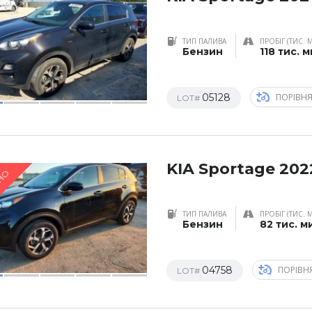
ТИП ПАЛИВА
ПРОБІГ (ТИС. 
Бензин
118 тис. 
05128
ПОРІВН
LOT#
KIA Sportage 202
НО
ТИП ПАЛИВА
ПРОБІГ (ТИС. 
Бензин
82 тис. м
04758
ПОРІВН
LOT#