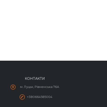
КОНТАКТИ
м. Луцьк, Рівненська 76А
+380664585004