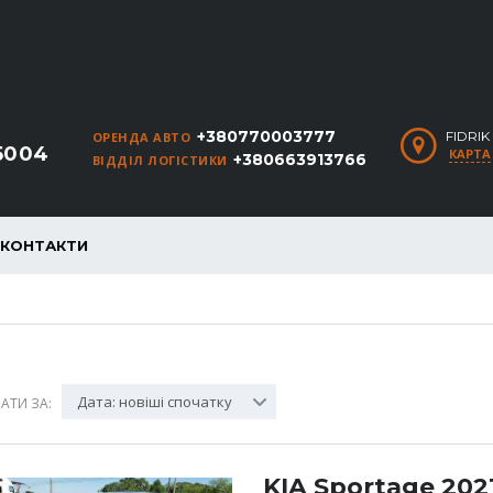
+380770003777
FIDRI
ОРЕНДА АВТО
5004
КАРТА
+380663913766
ВІДДІЛ ЛОГІСТИКИ
КОНТАКТИ
Дата: новіші спочатку
АТИ ЗА:
KIA Sportage 202