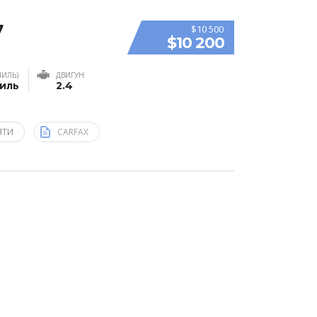
7
$10 500
$10 200
МИЛЬ)
ДВИГУН
миль
2.4
ЯТИ
CARFAX