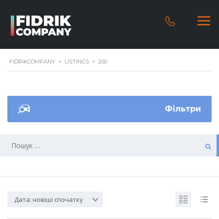
FIDRIKCOMPANY
>
LISTINGS
>
200
Фільтри
Дата: новіші спочатку