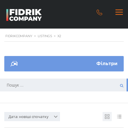
FIDRIKCOMPANY
>
LISTINGS
>
X2
Фільтри
Дата: новіші спочатку