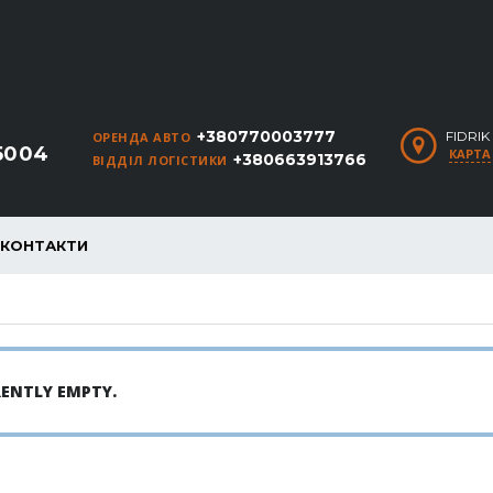
+380770003777
FIDRI
ОРЕНДА АВТО
5004
КАРТА
+380663913766
ВІДДІЛ ЛОГІСТИКИ
КОНТАКТИ
RENTLY EMPTY.