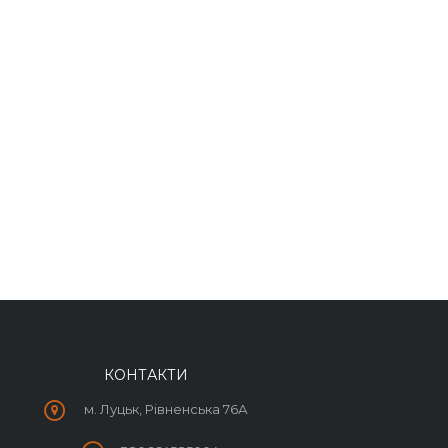
КОНТАКТИ
м. Луцьк, Рівненська 76А