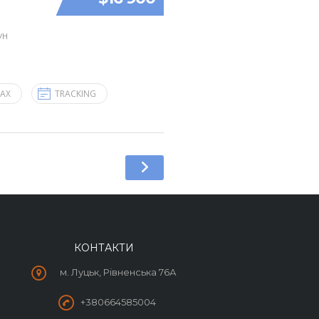
УН
FAX
TRACKING
КОНТАКТИ
м. Луцьк, Рівненська 76А
+380664585004