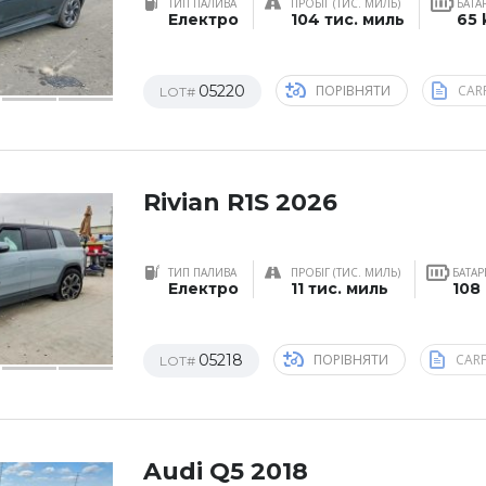
ТИП ПАЛИВА
ПРОБІГ (ТИС. МИЛЬ)
БАТА
Електро
104 тис. миль
65
05220
ПОРІВНЯТИ
CAR
LOT#
Rivian R1S 2026
ТИП ПАЛИВА
ПРОБІГ (ТИС. МИЛЬ)
БАТАР
Електро
11 тис. миль
108
05218
ПОРІВНЯТИ
CAR
LOT#
Audi Q5 2018