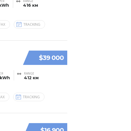
РЕЯ
RANGE
 kWh
416 км
FAX
TRACKING
$39 000
ЕЯ
RANGE
 kWh
412 км
FAX
TRACKING
$16 900