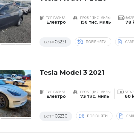
ТИП ПАЛИВА
ПРОБІГ (ТИС. МИЛЬ)
БАТА
Електро
156 тис. миль
78
05231
ПОРІВНЯТИ
CARF
LOT#
Tesla Model 3 2021
ТИП ПАЛИВА
ПРОБІГ (ТИС. МИЛЬ)
БАТАР
Електро
73 тис. миль
60 
05230
ПОРІВНЯТИ
CAR
LOT#