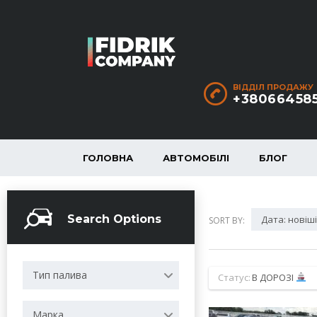
ВІДДІЛ ПРОДАЖУ
+38066458
ГОЛОВНА
АВТОМОБІЛІ
БЛОГ
Search Options
Дата: новіш
SORT BY:
Тип палива
Статус:
В ДОРОЗІ
Марка