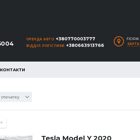
+380770003777
FIDRI
ОРЕНДА АВТО
5004
КАРТА
+380663913766
ВІДДІЛ ЛОГІСТИКИ
КОНТАКТИ
і спочатку
Tesla Model Y 2020