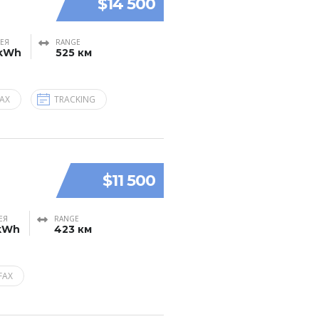
$14 500
РЕЯ
RANGE
 kWh
525 км
AX
TRACKING
$11 500
ЕЯ
RANGE
kWh
423 км
FAX