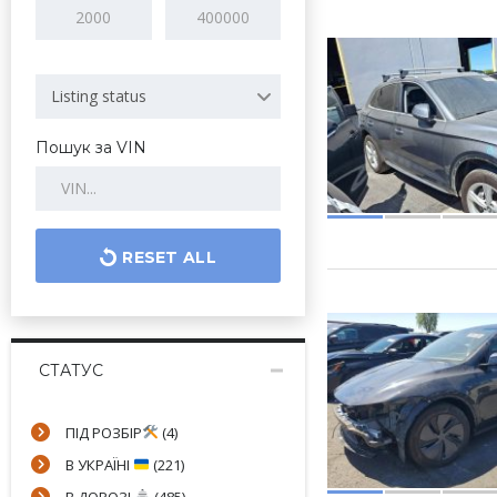
Listing status
Пошук за VIN
RESET ALL
СТАТУС
ПІД РОЗБІР
(4)
В УКРАЇНІ
(221)