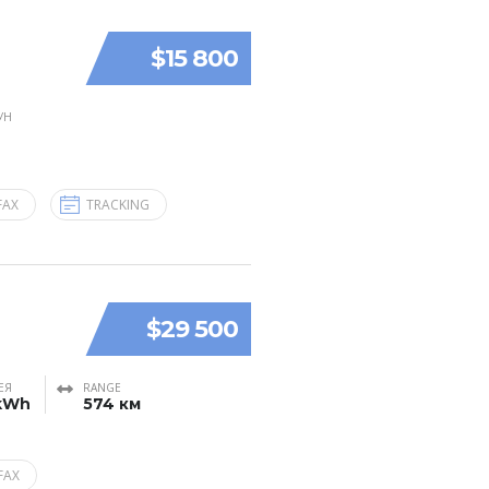
$15 800
УН
FAX
TRACKING
$29 500
ЕЯ
RANGE
kWh
574 км
FAX