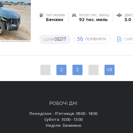
ТИП ПАЛИВА
ПРОБІГ (ТИС. МИЛЬ)
ДВИГ
Бензин
92 тис. миль
3.0
05217
ПОРІВНЯТИ
CAR
LOT#
1
2
3
…
49
РОБОЧІ ДНІ
Понеділок - Пʼятниця:
09:00 - 18:00
Субота:
10:00 - 13:00
Неділя:
Зачинено