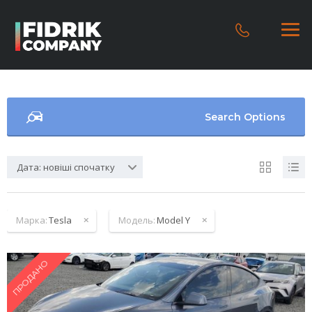
Search Options
Дата: новіші спочатку
Марка:
Tesla
Модель:
Model Y
ПРОДАНО