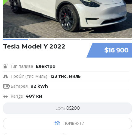
Tesla Model Y 2022
$16 900
Тип палива
Електро
Пробіг (тис. миль)
123 тис. миль
Батарея
82 kWh
Range
487 км
05200
LOT#
ПОРІВНЯТИ