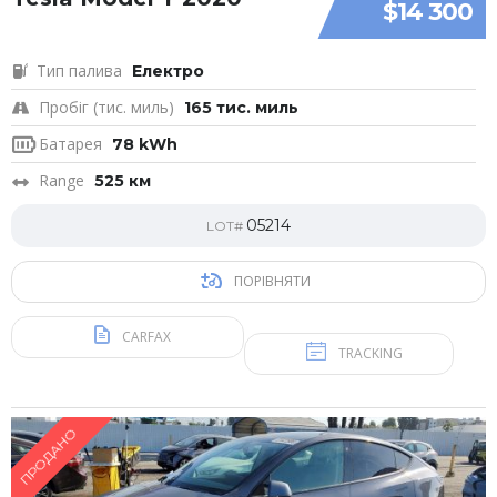
$14 300
Тип палива
Електро
Пробіг (тис. миль)
165 тис. миль
Батарея
78 kWh
Range
525 км
05214
LOT#
ПОРІВНЯТИ
CARFAX
TRACKING
ПРОДАНО