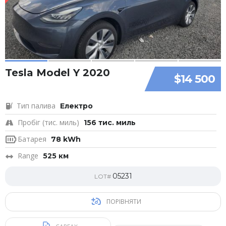
Tesla Model Y 2020
$14 500
Тип палива
Електро
Пробіг (тис. миль)
156 тис. миль
Батарея
78 kWh
Range
525 км
05231
LOT#
ПОРІВНЯТИ