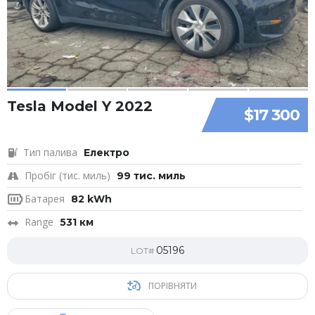
Tesla Model Y 2022
$17 300
Тип палива
Електро
Пробіг (тис. миль)
99 тис. миль
Батарея
82 kWh
Range
531 км
05196
LOT#
ПОРІВНЯТИ