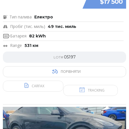
$17 500
Тип палива
Електро
Пробіг (тис. миль)
49 тис. миль
Батарея
82 kWh
Range
531 км
05197
LOT#
ПОРІВНЯТИ
CARFAX
TRACKING