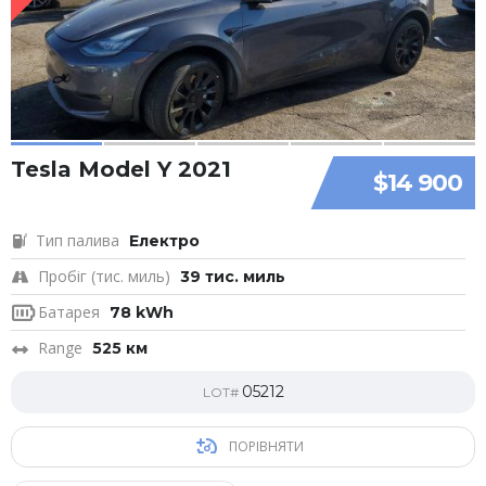
Tesla Model Y 2021
$14 900
Тип палива
Електро
Пробіг (тис. миль)
39 тис. миль
Батарея
78 kWh
Range
525 км
05212
LOT#
ПОРІВНЯТИ