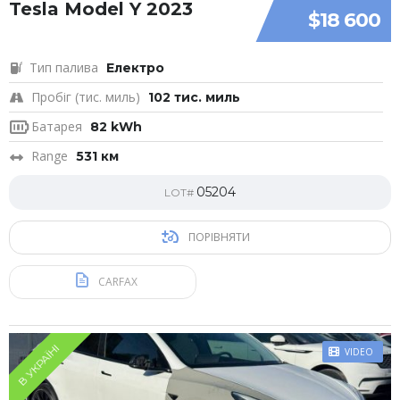
Tesla Model Y 2023
$18 600
Тип палива
Електро
Пробіг (тис. миль)
102 тис. миль
Батарея
82 kWh
Range
531 км
05204
LOT#
ПОРІВНЯТИ
CARFAX
В УКРАЇНІ
VIDEO