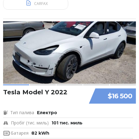
CARFAX
Tesla Model Y 2022
$16 500
Тип палива
Електро
Пробіг (тис. миль)
101 тис. миль
Батарея
82 kWh