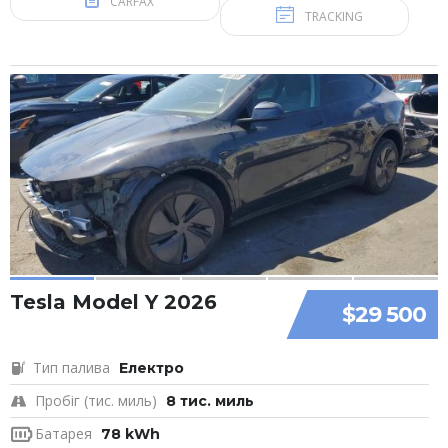
CARFAX
TRACKING
Tesla Model Y 2026
$29 500
Тип палива
Електро
Пробіг (тис. миль)
8 тис. миль
Батарея
78 kWh