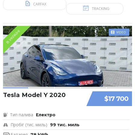
CARFAX
TRACKING
В УКРАЇНІ
VIDEO
Tesla Model Y 2020
$17 700
Тип палива
Електро
Пробіг (тис. миль)
99 тис. миль
Батарея
78 kWh