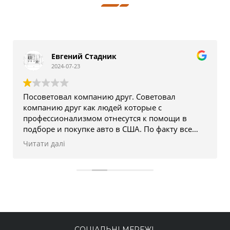
Евгений Стадник
2024-07-23
Посоветовал компанию друг. Советовал
компанию друг как людей которые с
профессионализмом отнесутся к помощи в
подборе и покупке авто в США. По факту все
наоборот. Скинул характеристики нужного мне
Читати далі
авто и диапазон цен. Спустя 2,5 недели не
единого звонка, предложения или попросту
отказа. Отношение к клиентам просто ужас.
Сегодня заказал авто в другой фирме и
сравнивать отношение есть с чем. Будьте
внимательны в заказе и выборе компании.
СОЦІАЛЬНІ МЕРЕЖІ