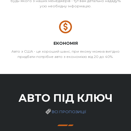
будь-якого з наших менеджерів - тут вам детально нададуть
усю необхідну інформацію.
ЕКОНОМІЯ
Авто з США - це хороший шанс, при якому можна вигідно
придбати потрібне авто з економією від 20 до 40%.
АВТО ПІД КЛЮЧ
ВСІ ПРОПОЗИЦІЇ