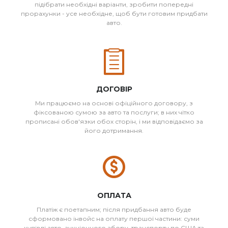
підібрати необхідні варіанти, зробити попередні
прорахунки - усе необхідне, щоб бути готовим придбати
авто.
ДОГОВІР
Ми працюємо на основі офіційного договору, з
фіксованою сумою за авто та послуги; в них чітко
прописані обов'язки обох сторін, і ми відповідаємо за
його дотримання.
ОПЛАТА
Платіж є поетапним; після придбання авто буде
сформовано інвойс на оплату першої частини: суми
купівлі авто, аукціонного збору, транспорту по США та