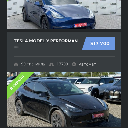
TESLA MODEL Y PERFORMAN
$17 700
......
99
тис. миль
17700
Автомат
В УКРАЇНІ