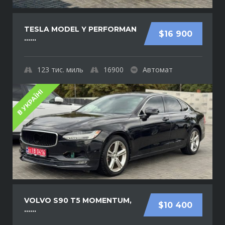
TESLA MODEL Y PERFORMAN
$16 900
......
123
тис. миль
16900
Автомат
В УКРАЇНІ
VOLVO S90 T5 MOMENTUM,
$10 400
......