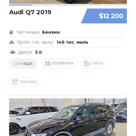
Audi Q7 2019
$12 200
Тип палива
Бензин
Пробіг (тис. миль)
146 тис. миль
Двигун
3.0
ПОРІВНЯТИ
CARFAX
LOT#
05225
TRACKING