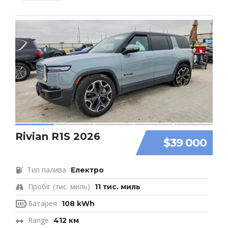
Rivian R1S 2026
$39 000
Тип палива
Електро
Пробіг (тис. миль)
11 тис. миль
Батарея
108 kWh
Range
412 км