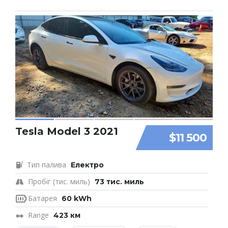
Tesla Model 3 2021
$11 500
Тип палива
Електро
Пробіг (тис. миль)
73 тис. миль
Батарея
60 kWh
Range
423 км