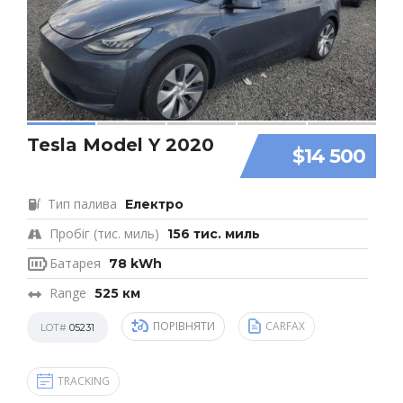
Tesla Model Y 2020
$14 500
Тип палива
Електро
Пробіг (тис. миль)
156 тис. миль
Батарея
78 kWh
Range
525 км
ПОРІВНЯТИ
CARFAX
LOT#
05231
TRACKING