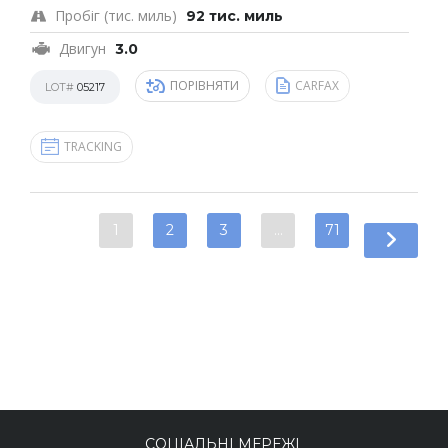
Пробіг (тис. миль)
92 тис. миль
Двигун
3.0
ПОРІВНЯТИ
CARFAX
LOT#
05217
TRACKING
1
2
3
…
71
СОЦІАЛЬНІ МЕРЕЖІ