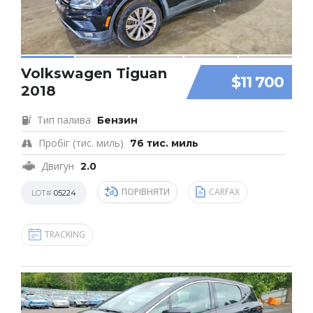
Volkswagen Tiguan
$11 700
2018
Тип палива
Бензин
Пробіг (тис. миль)
76 тис. миль
Двигун
2.0
ПОРІВНЯТИ
CARFAX
LOT#
05224
TRACKING