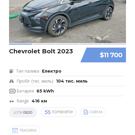
Chevrolet Bolt 2023
$11 700
Тип палива
Електро
Пробіг (тис. миль)
104 тис. миль
Батарея
65 kWh
Range
416 км
ПОРІВНЯТИ
CARFAX
LOT#
05220
TRACKING