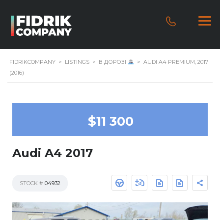
FIDRIKCOMPANY
>
LISTINGS
>
В ДОРОЗІ
>
AUDI A4 PREMIUM, 2017
(2016)
$11 300
Audi A4 2017
STOCK #
04932