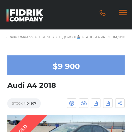
FIDRIKCOMPANY
>
LISTINGS
>
В ДОРОЗІ
>
AUDI A4 PREMIUM, 2018
$9 900
Audi A4 2018
STOCK #
04977
SOLD