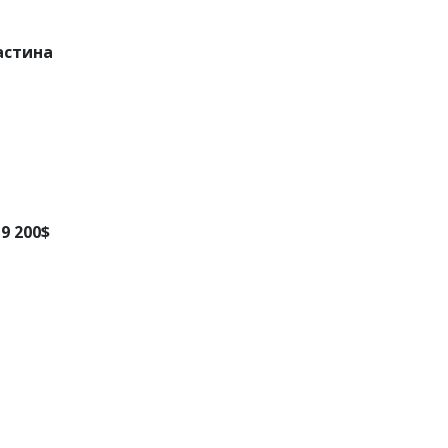
астина
9 200$