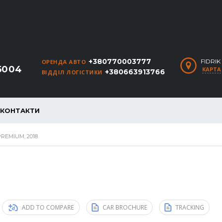
+380770003777
FIDRI
ОРЕНДА АВТО
5004
КАРТА
+380663913766
ВІДДІЛ ЛОГІСТИКИ
КОНТАКТИ
PREMIUM, 2018
ADD TO COMPARE
CAR BROCHURE
TRACKING