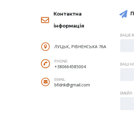
П
Контактна
інформація
ВАШЕ ІМ
ЛУЦЬК, РІВНЕНСЬКА 76А
PHONE:
ВАШ НО
+380664585004
EMAIL:
bfidrik@gmail.com
ЕМЕЙЛ: