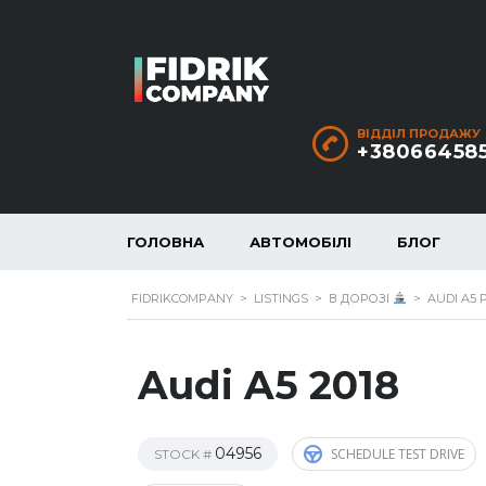
ВІДДІЛ ПРОДАЖУ
+38066458
ГОЛОВНА
АВТОМОБІЛІ
БЛОГ
FIDRIKCOMPANY
>
LISTINGS
>
В ДОРОЗІ
>
AUDI A5 
Audi A5 2018
04956
SCHEDULE TEST DRIVE
STOCK #