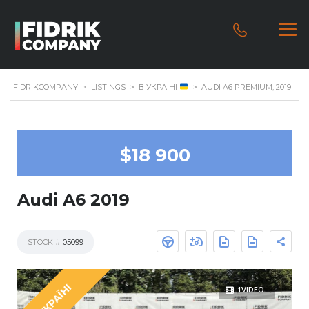
FIDRIKCOMPANY
>
LISTINGS
>
В УКРАЇНІ
>
AUDI A6 PREMIUM, 2019
$18 900
Audi A6 2019
STOCK #
05099
В УКРАЇНІ
1VIDEO