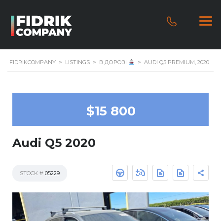
FIDRIKCOMPANY
>
LISTINGS
>
В ДОРОЗІ
>
AUDI Q5 PREMIUM, 2020
$15 800
Audi Q5 2020
STOCK #
05229