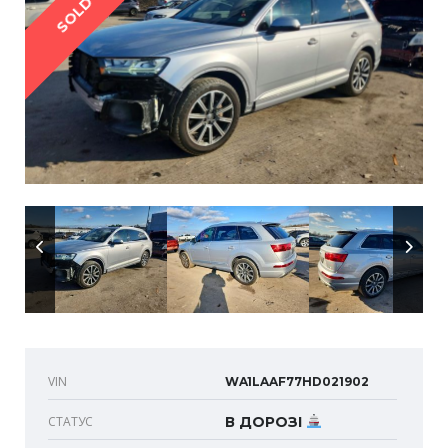
SOLD
VIN
WA1LAAF77HD021902
СТАТУС
В ДОРОЗІ