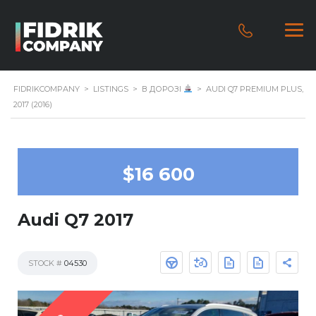
FIDRIKCOMPANY
>
LISTINGS
>
В ДОРОЗІ
>
AUDI Q7 PREMIUM PLUS,
2017 (2016)
$16 600
Audi Q7 2017
STOCK #
04530