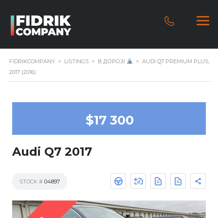
FIDRIKCOMPANY
>
LISTINGS
>
В ДОРОЗІ
>
AUDI Q7 PREMIUM PLUS,
2017 (2016)
$17 300
Audi Q7 2017
STOCK #
04897