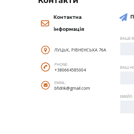
Контакти
П
Контактна
інформація
ВАШЕ ІМ
ЛУЦЬК, РІВНЕНСЬКА 76А
PHONE:
ВАШ НО
+380664585004
EMAIL:
bfidrik@gmail.com
ЕМЕЙЛ: