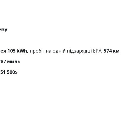
изу
рея 105 kWh,
пробіг на одній підзарядці EPA:
574 км
287 миль
51 500$