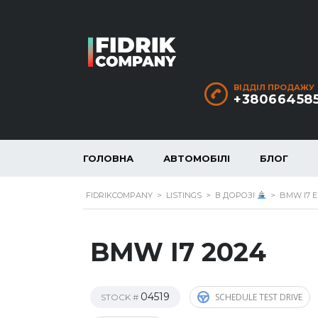
ВІДДІЛ ПРОДАЖУ
+38066458
ГОЛОВНА
АВТОМОБІЛІ
БЛОГ
FIDRIKCOMPANY
>
LISTINGS
>
В ДОРОЗІ
>
BMW I7 ED
BMW I7 2024
04519
SCHEDULE TEST DRIVE
STOCK #