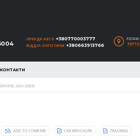
+380770003777
FIDRI
ОРЕНДА АВТО
5004
КАРТА
+380663913766
ВІДДІЛ ЛОГІСТИКИ
КОНТАКТИ
RIVE50, 2024 (2023)
ADD TO COMPARE
CAR BROCHURE
TRACKING