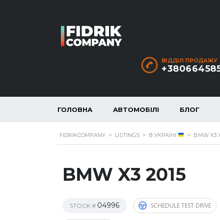
ВІДДІЛ ПРОДАЖУ
+38066458
ГОЛОВНА
АВТОМОБІЛІ
БЛОГ
FIDRIKCOMPANY
>
LISTINGS
>
В УКРАЇНІ
>
BMW X3 XD
BMW X3 2015
04996
SCHEDULE TEST DRIVE
STOCK #