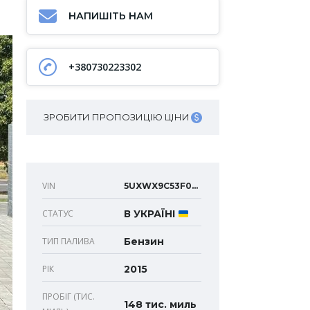
НАПИШІТЬ НАМ
+380730223302
ЗРОБИТИ ПРОПОЗИЦІЮ ЦІНИ
VIN
5UXWX9C53F0D44062
СТАТУС
В УКРАЇНІ
ТИП ПАЛИВА
Бензин
РІК
2015
ПРОБІГ (ТИС.
148 тис. миль