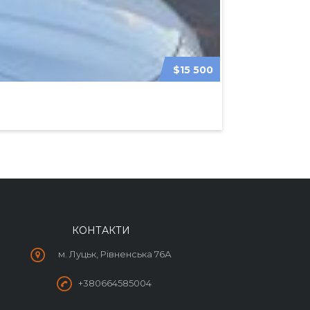
$15 500
BMW 5-SERIES 2
КОНТАКТИ
м. Луцьк, Рівненська 76А
+380664585004