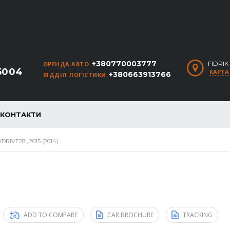
+380770003777
FIDRI
ОРЕНДА АВТО
5004
КАРТА
+380663913766
ВІДДІЛ ЛОГІСТИКИ
КОНТАКТИ
RIVE28I, 2015 (2014)
ADD TO COMPARE
CAR BROCHURE
TRACKING