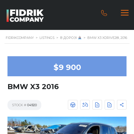
FIDRIKCOMPANY
>
LISTINGS
>
В ДОРОЗІ
>
BMW X3 XDRIVE28I, 2016
$9 900
BMW X3 2016
STOCK #
04920