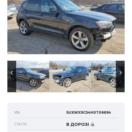
VIN
5UXWX9C54H0T06694
СТАТУС
В ДОРОЗІ