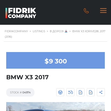
FIDRIKCOMPANY
>
LISTINGS
>
В ДОРОЗІ
>
BMW X3 XDRIVE28I, 2017
(2016)
$9 300
BMW X3 2017
STOCK #
04974