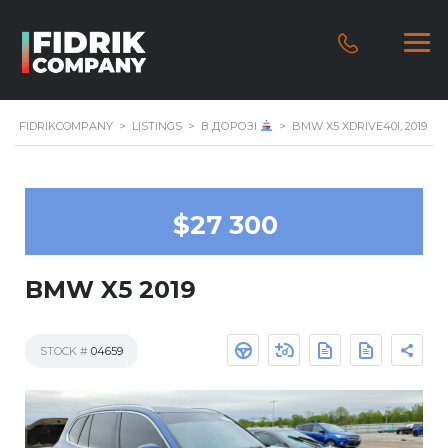
FIDRIKCOMPANY
>
LISTINGS
>
В ДОРОЗІ
>
BMW X5 XDRIVE40I, 2019
$27 300
BMW X5 2019
STOCK #
04659