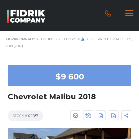
FIDRIKCOMPANY
>
LISTINGS
>
В ДОРОЗІ
>
CHEVROLET MALIBU LS,
2018 (2017)
$9 600
Chevrolet Malibu 2018
STOCK #
04287