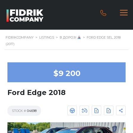
FIDRIKCOMPANY
>
LISTINGS
>
В ДОРОЗІ
>
FORD EDGE SEL, 2018
(2017)
$9 200
Ford Edge 2018
STOCK #
04698