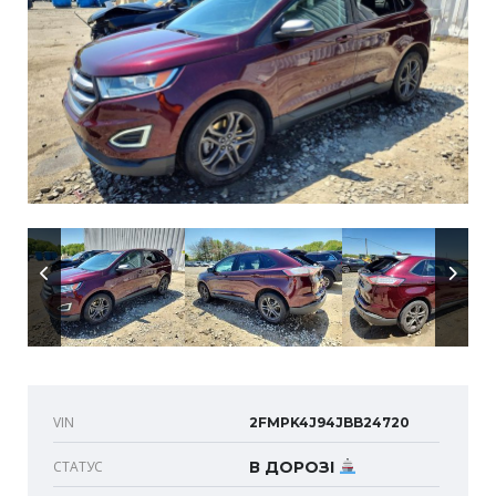
VIN
2FMPK4J94JBB24720
СТАТУС
В ДОРОЗІ