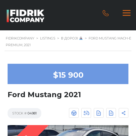
FIDRIKCOMPANY
>
LISTINGS
>
В ДОРОЗІ
>
FORD MUSTANG MACH-E
PREMIUM, 2021
$15 900
Ford Mustang 2021
STOCK #
04981