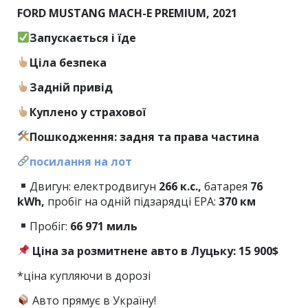
FORD MUSTANG MACH-E PREMIUM, 2021
Запускається і їде
Ціла безпека
Задній привід
Куплено у страхової
Пошкодження: задня та права частина
посилання на лот
Двигун: електродвигун
266 к.с.,
батарея
76
kWh,
пробіг на одній підзарядці EPA:
370 км
Пробіг:
66
971 миль
Ціна за розмитнене авто в Луцьку: 15 900$
*ціна купляючи в дорозі
Авто прямує в Україну!