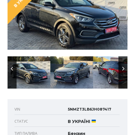
VIN
5NMZT3LB6JH087417
СТАТУС
В УКРАЇНІ
ТИП ПАЛИВА
Бензин