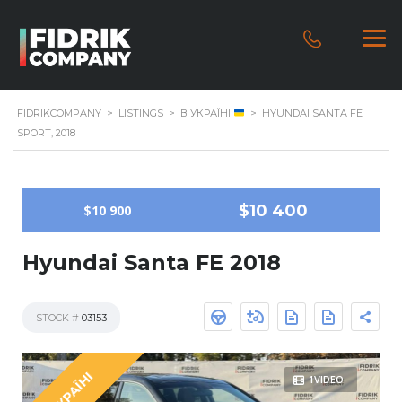
FIDRIKCOMPANY
>
LISTINGS
>
В УКРАЇНІ
>
HYUNDAI SANTA FE
SPORT, 2018
$10 400
$10 900
Hyundai Santa FE 2018
STOCK #
03153
В УКРАЇНІ
1VIDEO