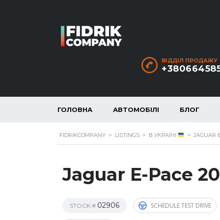
ВІДДІЛ ПРОДАЖУ
+38066458
ГОЛОВНА
АВТОМОБІЛІ
БЛОГ
FIDRIKCOMPANY
>
LISTINGS
>
В УКРАЇНІ
>
JAGUAR E-
Jaguar E-Pace 20
02906
SCHEDULE TEST DRIVE
STOCK #