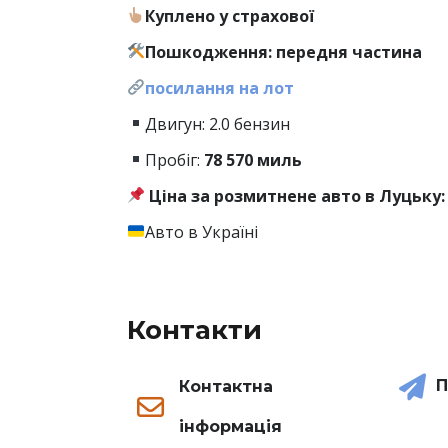
Куплено у страхової
Пошкодження: передня частина
посилання на лот
Двигун: 2.0 бензин
Пробіг:
78
570 миль
Ціна за розмитнене авто в Луцьку: 
Авто в Україні
Контакти
П
Контактна
інформація