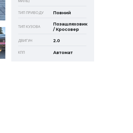
МИЛЬ)
ТИП ПРИВОДУ
Повний
Позашляховик
ТИП КУЗОВА
/ Кросовер
ДВИГУН
2.0
КПП
Автомат