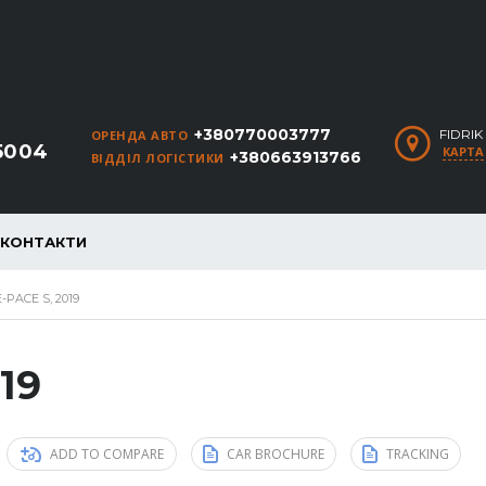
+380770003777
FIDRI
ОРЕНДА АВТО
5004
КАРТА
+380663913766
ВІДДІЛ ЛОГІСТИКИ
КОНТАКТИ
PACE S, 2019
19
ADD TO COMPARE
CAR BROCHURE
TRACKING