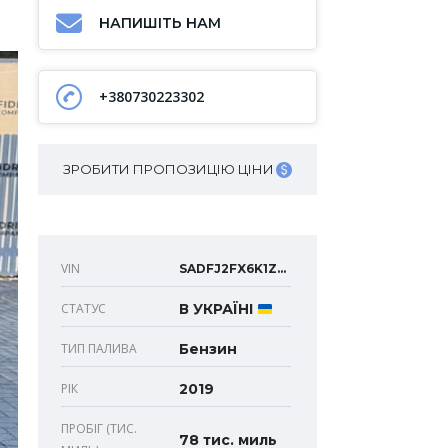
НАПИШІТЬ НАМ
+380730223302
ЗРОБИТИ ПРОПОЗИЦІЮ ЦІНИ
VIN
SADFJ2FX6K1Z34589
СТАТУС
В УКРАЇНІ
ТИП ПАЛИВА
Бензин
РІК
2019
ПРОБІГ (ТИС.
78 тис. миль