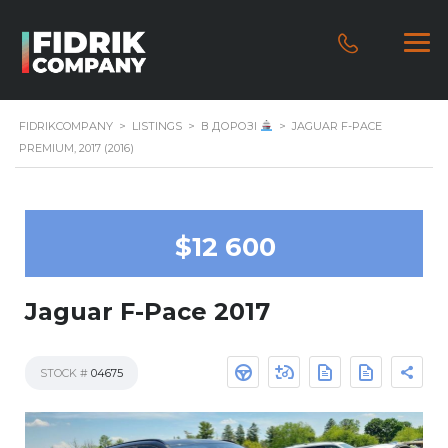
FIDRIKCOMPANY
>
LISTINGS
>
В ДОРОЗІ
>
JAGUAR F-PACE
PREMIUM, 2017 (2016)
$12 600
Jaguar F-Pace 2017
STOCK #
04675