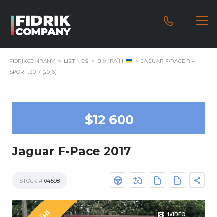
FIDRIKCOMPANY
>
LISTINGS
>
В УКРАЇНІ
>
JAGUAR F-PACE R –
SPORT, 2017 (2016)
$12 600
Jaguar F-Pace 2017
STOCK #
04598
1VIDEO