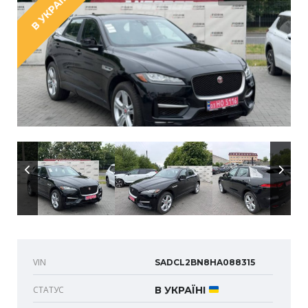
В УКРАЇНІ
VIN
SADCL2BN8HA088315
СТАТУС
В УКРАЇНІ