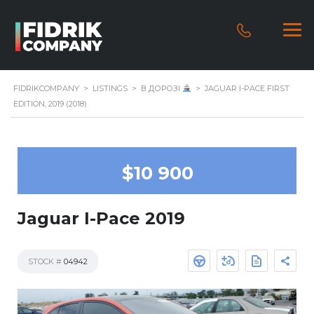
FIDRIKCOMPANY
>
LISTINGS
>
В ДОРОЗІ
>
JAGUAR I-PACE FIRST
EDITION, 2019 (2018)
$10 900
Jaguar I-Pace 2019
STOCK #
04942