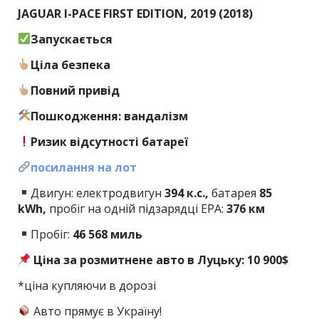
JAGUAR I-PACE FIRST EDITION, 2019 (2018)
Запускається
Ціла безпека
Повний привід
Пошкодження: вандалізм
Ризик відсутності батареї
посилання на лот
Двигун: електродвигун
394 к.с.,
батарея
85
kWh,
пробіг на одній підзарядці EPA:
376 км
Пробіг:
46
568 миль
Ціна за розмитнене авто в Луцьку: 10 900$
*ціна купляючи в дорозі
Авто прямує в Україну!