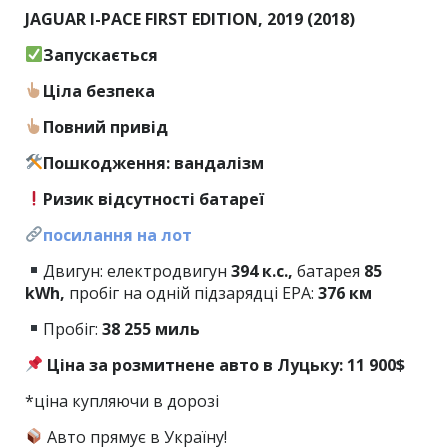
JAGUAR I-PACE FIRST EDITION, 2019 (2018)
Запускається
Ціла безпека
Повний привід
Пошкодження: вандалізм
Ризик відсутності батареї
посилання на лот
Двигун: електродвигун
394 к.с.,
батарея
85
kWh,
пробіг на одній підзарядці EPA:
376 км
Пробіг:
38
255 миль
Ціна за розмитнене авто в Луцьку: 11 900$
*ціна купляючи в дорозі
Авто прямує в Україну!