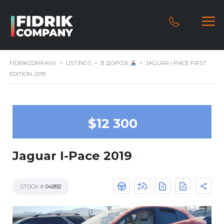
FIDRIKCOMPANY
>
LISTINGS
>
В ДОРОЗІ
>
JAGUAR I-PACE FIRST
EDITION, 2019
$12 300
Jaguar I-Pace 2019
STOCK #
04892