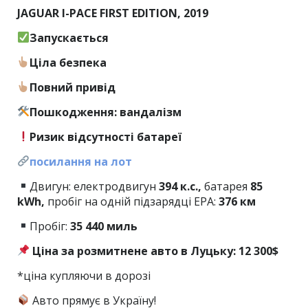
JAGUAR I-PACE FIRST EDITION, 2019
Запускається
Ціла безпека
Повний привід
Пошкодження: вандалізм
Ризик відсутності батареї
посилання на лот
Двигун: електродвигун
394 к.с.,
батарея
85
kWh,
пробіг на одній підзарядці EPA:
376 км
Пробіг:
35
440 миль
Ціна за розмитнене авто в Луцьку: 12 300$
*ціна купляючи в дорозі
Авто прямує в Україну!