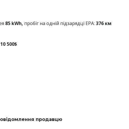
ея
85 kWh,
пробіг на одній підзарядці EPA:
376 км
10 500$
овідомлення продавцю