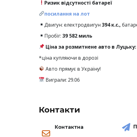
Ризик відсутності батареї
посилання на лот
Двигун: електродвигун
394 к.с.,
батар
Пробіг:
39
582 миль
Ціна за розмитнене авто в Луцьку:
*ціна купляючи в дорозі
Авто прямує в Україну!
Виграли: 29.06
Контакти
П
Контактна