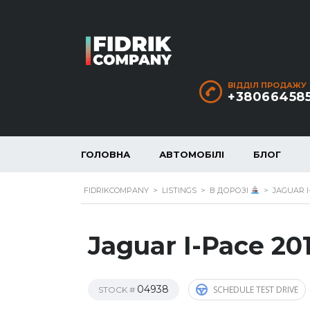
ВІДДІЛ ПРОДАЖУ
+38066458
ГОЛОВНА
АВТОМОБІЛІ
БЛОГ
FIDRIKCOMPANY
>
LISTINGS
>
В ДОРОЗІ
>
JAGUAR I-
Jaguar I-Pace 20
04938
SCHEDULE TEST DRIVE
STOCK #