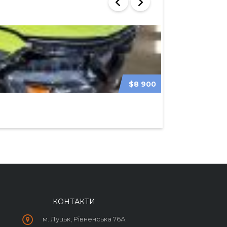
$8 900
BMW 4-SERIES 
КОНТАКТИ
м. Луцьк, Рівненська 76А