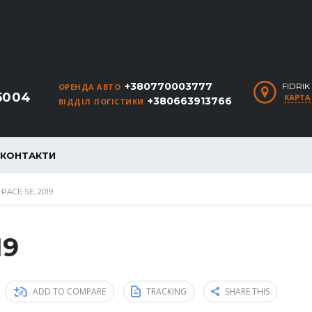
+380770003777
FIDRI
ОРЕНДА АВТО
5004
КАРТА
+380663913766
ВІДДІЛ ЛОГІСТИКИ
КОНТАКТИ
PACE SE, 2019
19
ADD TO COMPARE
TRACKING
SHARE THIS