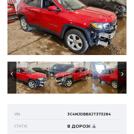
VIN
3C4NJDBBXJT373284
СТАТУС
В ДОРОЗІ