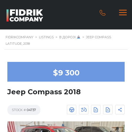
FIDRIKCOMPANY
>
LISTINGS
>
В ДОРОЗІ
>
JEEP COMPASS
LATITUDE, 2018
$9 300
Jeep Compass 2018
STOCK #
04737