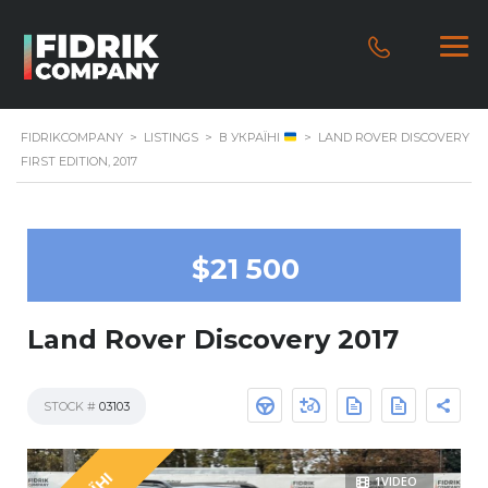
FIDRIKCOMPANY
>
LISTINGS
>
В УКРАЇНІ
>
LAND ROVER DISCOVERY
FIRST EDITION, 2017
$21 500
Land Rover Discovery 2017
STOCK #
03103
1VIDEO