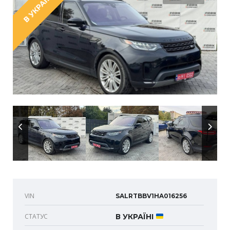
В УКРАЇНІ
VIN
SALRTBBV1HA016256
СТАТУС
В УКРАЇНІ