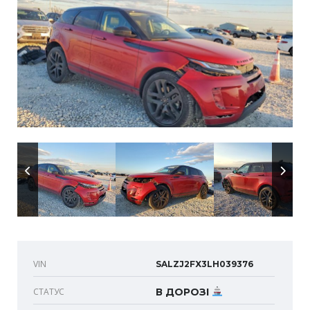
VIN
SALZJ2FX3LH039376
СТАТУС
В ДОРОЗІ