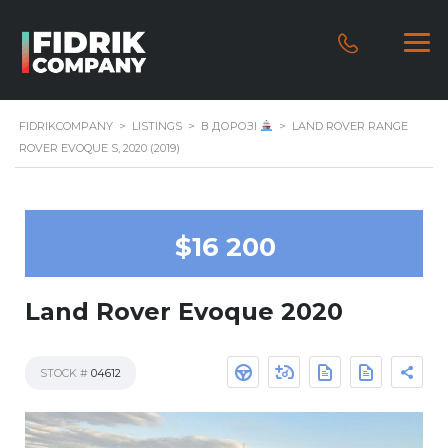
FIDRIKCOMPANY
>
LISTINGS
>
В ДОРОЗІ
>
LAND ROVER RANGE
ROVER EVOQUE S, 2020 (2019)
$16 200
Land Rover Evoque 2020
STOCK #
04612