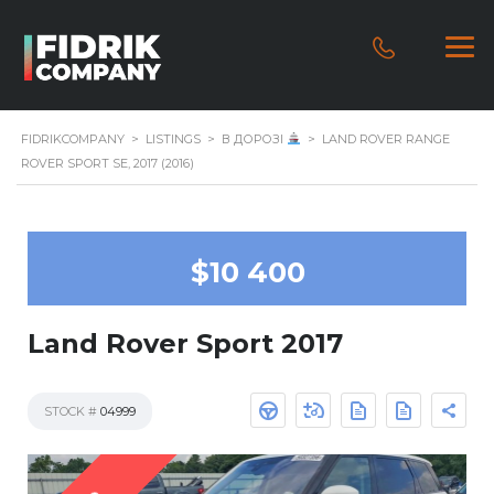
FIDRIKCOMPANY
>
LISTINGS
>
В ДОРОЗІ
>
LAND ROVER RANGE
ROVER SPORT SE, 2017 (2016)
$10 400
Land Rover Sport 2017
STOCK #
04999