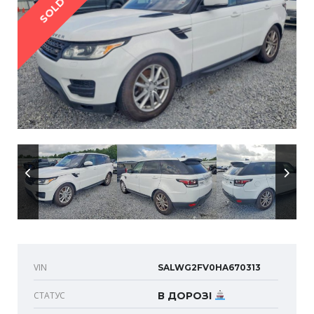
SOLD
VIN
SALWG2FV0HA670313
СТАТУС
В ДОРОЗІ