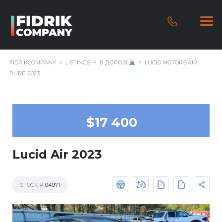
FIDRIKCOMPANY
>
LISTINGS
>
В ДОРОЗІ
>
LUCID MOTORS AIR
PURE, 2023
$17 400
Lucid Air 2023
STOCK #
04971