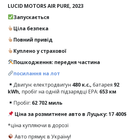
LUCID MOTORS AIR PURE, 2023
Запускається
Ціла безпека
Повний привід
Куплено у страхової
Пошкодження: передня частина
посилання на лот
Двигун: електродвигун
480 к.с.,
батарея
92
kWh,
пробіг на одній підзарядці EPA:
653 км
Пробіг:
62 702 миль
Ціна за розмитнене авто в Луцьку: 17 400$
*ціна купляючи в дорозі
Авто прямує в Україну!