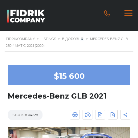
FIDRIKCOMPANY
>
LISTINGS
>
В ДОРОЗІ
>
MERCEDES-BENZ GLB
250 4MATIC, 2021 (2020)
$15 600
Mercedes-Benz GLB 2021
STOCK #
04528