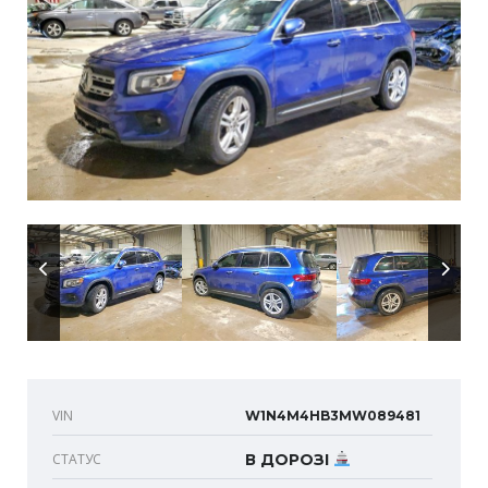
VIN
W1N4M4HB3MW089481
СТАТУС
В ДОРОЗІ