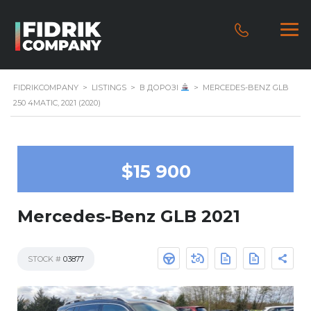
FIDRIKCOMPANY
>
LISTINGS
>
В ДОРОЗІ
>
MERCEDES-BENZ GLB
250 4MATIC, 2021 (2020)
$15 900
Mercedes-Benz GLB 2021
STOCK #
03877