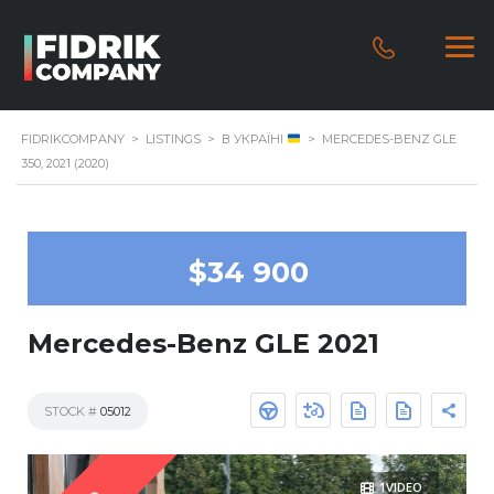
FIDRIKCOMPANY
>
LISTINGS
>
В УКРАЇНІ
>
MERCEDES-BENZ GLE
350, 2021 (2020)
$34 900
Mercedes-Benz GLE 2021
STOCK #
05012
1VIDEO