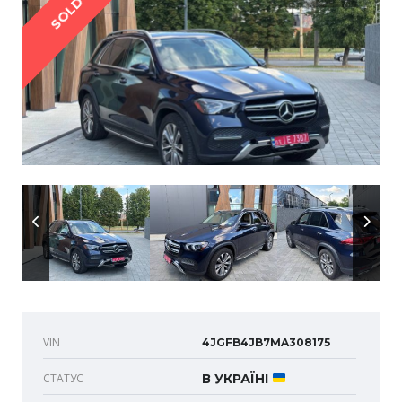
SOLD
VIN
4JGFB4JB7MA308175
СТАТУС
В УКРАЇНІ