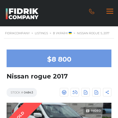
FIDRIKCOMPANY
>
LISTINGS
>
В УКРАЇНІ
>
NISSAN ROGUE S, 2017
$8 800
Nissan rogue 2017
STOCK #
04843
1VIDEO
SOLD