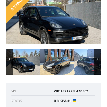
В УКРАЇНІ
VIN
WP1AF2A22FLA30962
СТАТУС
В УКРАЇНІ