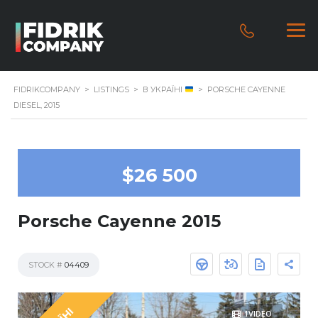
FIDRIKCOMPANY
>
LISTINGS
>
В УКРАЇНІ
>
PORSCHE CAYENNE
DIESEL, 2015
$26 500
Porsche Cayenne 2015
STOCK #
04409
1VIDEO