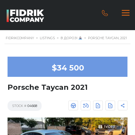
FIDRIKCOMPANY
>
LISTINGS
>
В ДОРОЗІ
>
PORSCHE TAYCAN, 2021
$34 500
Porsche Taycan 2021
STOCK #
04668
1VIDEO