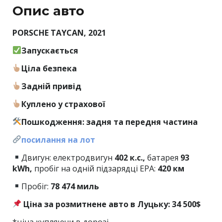
Опис авто
PORSCHE TAYCAN, 2021
Запускається
Ціла безпека
Задній привід
Куплено у страхової
Пошкодження: задня та передня частина
посилання на лот
Двигун: електродвигун
402 к.с.,
батарея
93
kWh,
пробіг на одній підзарядці EPA:
420 км
Пробіг:
78
474 миль
Ціна за розмитнене авто в Луцьку: 34 500$
*ціна купляючи в дорозі