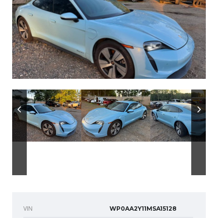
VIN
WP0AA2Y11MSA15128