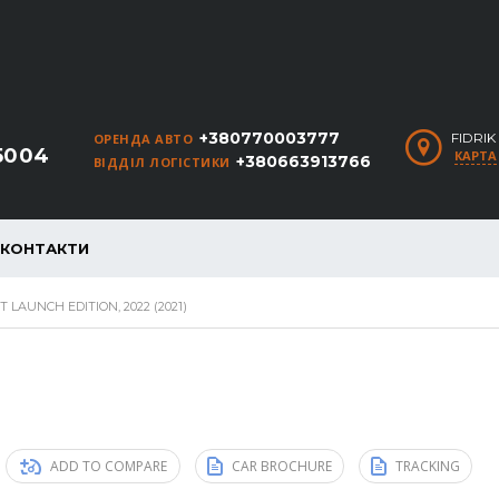
+380770003777
FIDRI
ОРЕНДА АВТО
5004
КАРТА
+380663913766
ВІДДІЛ ЛОГІСТИКИ
КОНТАКТИ
T LAUNCH EDITION, 2022 (2021)
ADD TO COMPARE
CAR BROCHURE
TRACKING