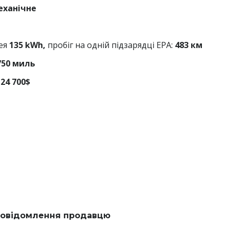
еханічне
ея
135 kWh,
пробіг на одній підзарядці EPA:
483 км
750 миль
24 700$
овідомлення продавцю