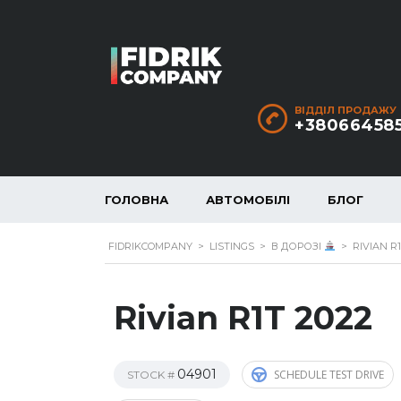
ВІДДІЛ ПРОДАЖУ
+38066458
ГОЛОВНА
АВТОМОБІЛІ
БЛОГ
FIDRIKCOMPANY
>
LISTINGS
>
В ДОРОЗІ
>
RIVIAN R1
Rivian R1T 2022
04901
SCHEDULE TEST DRIVE
STOCK #