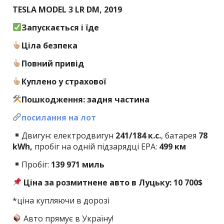
TESLA MODEL 3 LR DM, 2019
Запускається і їде
Ціла безпека
Повний привід
Куплено у страхової
Пошкодження: задня частина
посилання на лот
Двигун: електродвигун
241/184 к.с.
, батарея
78
kWh,
пробіг на одній підзарядці EPA:
499 км
Пробіг:
139 971 миль
Ціна за розмитнене авто в Луцьку: 10 700$
*ціна купляючи в дорозі
Авто прямує в Україну!