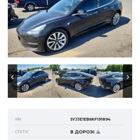
VIN
5YJ3E1EB6KF191894
СТАТУС
В ДОРОЗІ