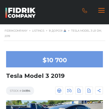
FIDRIKCOMPANY
>
LISTINGS
>
В ДОРОЗІ
>
TESLA MODEL 3 LR DM,
2019
$10 700
Tesla Model 3 2019
STOCK #
04994